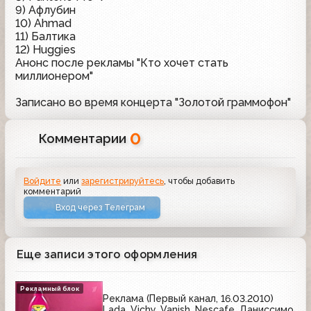
9) Афлубин
10) Ahmad
11) Балтика
12) Huggies
Анонс после рекламы "Кто хочет стать
миллионером"
Записано во время концерта "Золотой граммофон"
0
Комментарии
Войдите
или
зарегистрируйтесь
, чтобы добавить
комментарий
Вход через Телеграм
Еще записи этого оформления
Рекламный блок
Реклама (Первый канал, 16.03.2010)
Lada, Vichy, Vanish, Nescafe, Даниссимо,