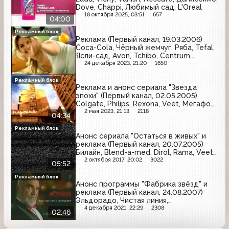
Dove, Chappi, Любимый сад, L'Oreal
18 октября 2025, 03:51
657
04:00
Рекламный блок
Реклама (Первый канал, 19.03.2006)
Coca-Cola, Чёрный жемчуг, Ряба, Tefal,
Ясли-сад, Avon, Tchibo, Centrum,
Весёлый молочник, Снежная королева,
24 декабря 2023, 21:20
1650
L'Oreal, Добрый
Рекламный блок
Реклама и анонс сериала "Звезда
эпохи" (Первый канал, 02.05.2005)
Colgate, Philips, Rexona, Veet, Мегафон,
МТС
2 мая 2023, 21:13
2118
04:34
Рекламный блок
Анонс сериала "Остаться в живых" и
реклама (Первый канал, 20.07.2005)
Билайн, Blend-a-med, Dirol, Rama, Veet,
Роллтон, Pantene
2 октября 2017, 20:02
3022
05:52
Рекламный блок
Анонс программы "Фабрика звёзд" и
реклама (Первый канал, 24.08.2007)
Эльдорадо, Чистая линия,
Перекрёсток, Мир, Ikea, Русский
4 декабря 2021, 22:29
2308
02:46
стандарт, Canon, Гранд