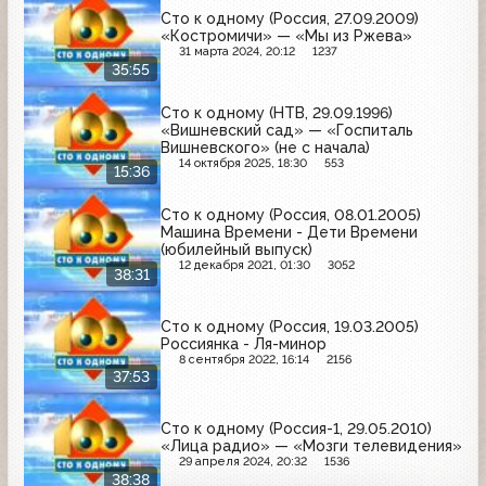
Сто к одному (Россия, 27.09.2009)
«Костромичи» — «Мы из Ржева»
31 марта 2024, 20:12
1237
35:55
Сто к одному (НТВ, 29.09.1996)
«Вишневский сад» — «Госпиталь
Вишневского» (не с начала)
14 октября 2025, 18:30
553
15:36
Сто к одному (Россия, 08.01.2005)
Машина Времени - Дети Времени
(юбилейный выпуск)
12 декабря 2021, 01:30
3052
38:31
Сто к одному (Россия, 19.03.2005)
Россиянка - Ля-минор
8 сентября 2022, 16:14
2156
37:53
Сто к одному (Россия-1, 29.05.2010)
«Лица радио» — «Мозги телевидения»
29 апреля 2024, 20:32
1536
38:38