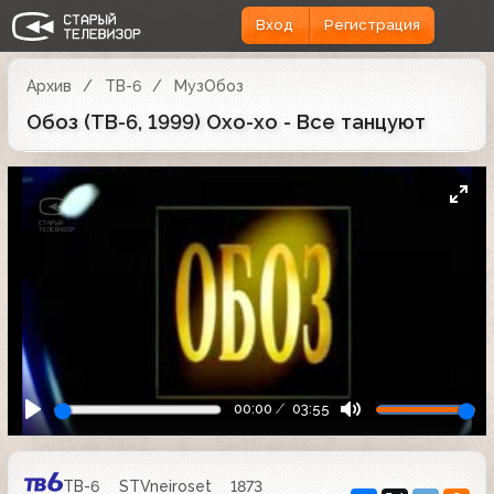
Вход
Регистрация
Архив
ТВ-6
МузОбоз
Обоз (ТВ-6, 1999) Охо-хо - Все танцуют
00:00
03:55
ТВ-6
STVneiroset
1873