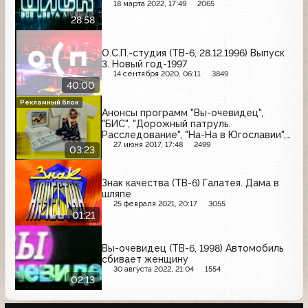
18 марта 2022, 17:49
2065
28:58
О.С.П.-студия (ТВ-6, 28.12.1996) Выпуск
3. Новый год-1997
14 сентября 2020, 06:11
3849
40:00
Рекламный блок
Анонсы программ "Вы-очевидец",
"БИС", "Дорожный патруль.
Расследование", "На-На в Югославии",
"Нью-Йорк, Нью-Йорк" и реклама (ТВ-6,
27 июня 2017, 17:48
2499
03:23
апрель 1999) McDonald's, Cheetos
Знак качества (ТВ-6) Галатея. Дама в
шляпе
25 февраля 2021, 20:17
3055
01:21
Вы-очевидец (ТВ-6, 1998) Автомобиль
сбивает женщину
30 августа 2022, 21:04
1554
02:13