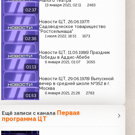
Малого театра
13 января 2021, 02:11
2483
02:37
Новости (ЦТ, 26.06.1977)
Садоводческое товарищество
"Ростсельмаша"
1 июля 2022, 18:51
1673
02:36
Новости (ЦТ, 11.05.1986) Праздник
Победы в Аддис-Абебе
6 января 2021, 01:07
3055
01:13
Новости (ЦТ, 29.06.1978) Выпускной
вечер в средней школе №352 в г.
Москва
6 января 2021, 21:28
2783
01:53
Первая
Ещё записи с канала
программа ЦТ