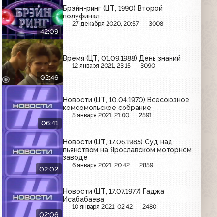
Брэйн-ринг (ЦТ, 1990) Второй
полуфинал
27 декабря 2020, 20:57
3008
42:09
Время (ЦТ, 01.09.1988) День знаний
12 января 2021, 23:15
3090
02:46
Новости (ЦТ, 10.04.1970) Всесоюзное
комсомольское собрание
5 января 2021, 21:00
2591
06:41
Новости (ЦТ, 17.06.1985) Суд над
пьянством на Ярославском моторном
заводе
6 января 2021, 20:42
2859
02:02
Новости (ЦТ, 17.07.1977) Гаджа
Исабабаева
10 января 2021, 02:42
2480
02:06