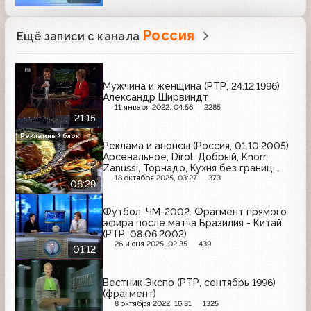
Россия
Ещё записи с канала
Мужчина и женщина (РТР, 24.12.1996)
Александр Ширвиндт
11 января 2022, 04:56
2285
21:15
Рекламный блок
Реклама и анонсы (Россия, 01.10.2005)
Арсенальное, Dirol, Добрый, Knorr,
Zanussi, Торнадо, Кухня без границ,
Майский чай, Colgate, Мастерица, Akai,
18 октября 2025, 03:27
373
06:29
МТС, Россия - щедрая душа
Футбол. ЧМ-2002. Фрагмент прямого
эфира после матча Бразилия - Китай
(РТР, 08.06.2002)
26 июня 2025, 02:35
439
01:12
Вестник Экспо (РТР, сентябрь 1996)
(фрагмент)
8 октября 2022, 16:31
1325