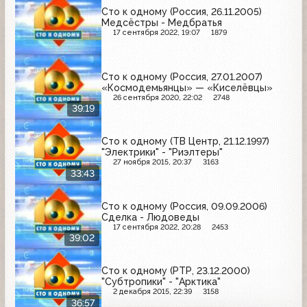
Сто к одному (Россия, 26.11.2005)
Медсёстры - Медбратья
17 сентября 2022, 19:07
1879
Сто к одному (Россия, 27.01.2007)
«Космодемьянцы» — «Киселёвцы»
26 сентября 2020, 22:02
2748
39:19
Сто к одному (ТВ Центр, 21.12.1997)
"Электрики" - "Риэлтеры"
27 ноября 2015, 20:37
3163
33:43
Сто к одному (Россия, 09.09.2006)
Сделка - Людоведы
17 сентября 2022, 20:28
2453
39:02
Сто к одному (РТР, 23.12.2000)
"Субтропики" - "Арктика"
2 декабря 2015, 22:39
3158
36:57