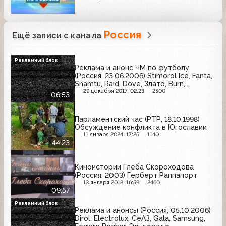
Россия
Ещё записи с канала
Рекламный блок
Реклама и анонс ЧМ по футболу
(Россия, 23.06.2006) Stimorol Ice, Fanta,
Shamtu, Raid, Dove, Злато, Burn,
Palmolive, Coca-Cola
29 декабря 2017, 02:23
2500
06:53
Парламентский час (РТР, 18.10.1998)
Обсуждение конфликта в Югославии
11 января 2024, 17:25
1140
44:23
Киноистории Глеба Скороходова
(Россия, 2003) Герберт Раппапорт
13 января 2018, 16:59
2460
09:57
Рекламный блок
Реклама и анонсы (Россия, 05.10.2006)
Dirol, Electrolux, СеАЗ, Gala, Samsung,