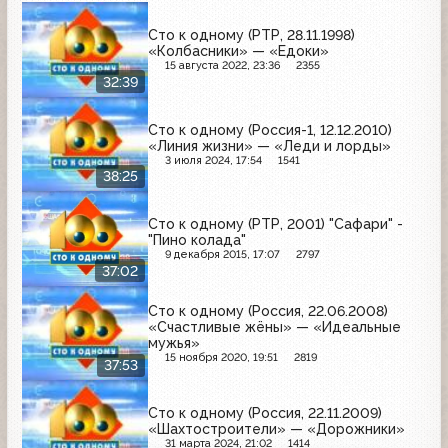
Сто к одному (РТР, 28.11.1998)
«Колбасники» — «Едоки»
15 августа 2022, 23:36
2355
32:39
Сто к одному (Россия-1, 12.12.2010)
«Линия жизни» — «Леди и лорды»
3 июля 2024, 17:54
1541
38:25
Сто к одному (РТР, 2001) "Сафари" -
"Пино колада"
9 декабря 2015, 17:07
2797
37:02
Сто к одному (Россия, 22.06.2008)
«Счастливые жёны» — «Идеальные
мужья»
15 ноября 2020, 19:51
2819
37:53
Сто к одному (Россия, 22.11.2009)
«Шахтостроители» — «Дорожники»
31 марта 2024, 21:02
1414