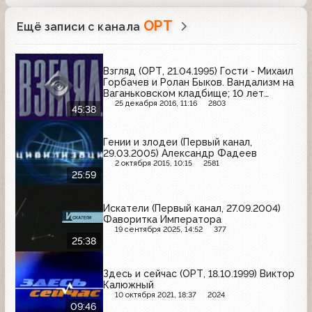
ОРТ
Ещё записи с канала
Взгляд (ОРТ, 21.04.1995) Гости - Михаил
Горбачев и Ролан Быков. Вандализм на
Ваганьковском кладбище; 10 лет
перестройки; военная и общая
25 декабря 2016, 11:16
2803
45:38
политическая ситуация в Чечне
Гении и злодеи (Первый канал,
29.03.2005) Александр Фадеев
2 октября 2015, 10:15
2581
25:59
Искатели (Первый канал, 27.09.2004)
Фаворитка Императора
19 сентября 2025, 14:52
377
25:38
Здесь и сейчас (ОРТ, 18.10.1999) Виктор
Калюжный
10 октября 2021, 18:37
2024
09:46