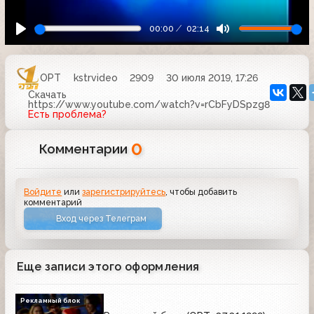
00:00
02:14
ОРТ
kstrvideo
2909
30 июля 2019, 17:26
Скачать
https://www.youtube.com/watch?v=rCbFyDSpzg8
Есть проблема?
0
Комментарии
Войдите
или
зарегистрируйтесь
, чтобы добавить
комментарий
Вход через Телеграм
Еще записи этого оформления
Рекламный блок