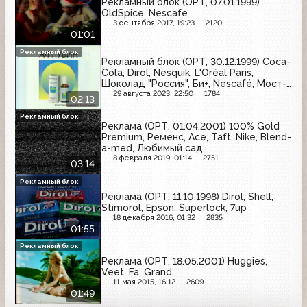
Рекламный блок (ОРТ, 07.01.1999)
OldSpice, Nescafe
3 сентября 2017, 19:23
2120
01:01
Рекламный блок
Рекламный блок (ОРТ, 30.12.1999) Coca-
Cola, Dirol, Nesquik, L'Oréal Paris,
Шоколад "Россия", Би+, Nescafé, Мост-
Банк, Афлубин
29 августа 2023, 22:50
1784
02:13
Рекламный блок
Реклама (ОРТ, 01.04.2001) 100% Gold
Premium, Ременс, Ace, Taft, Nike, Blend-
a-med, Любимый сад
8 февраля 2019, 01:14
2751
03:14
Рекламный блок
Реклама (ОРТ, 11.10.1998) Dirol, Shell,
Stimorol, Epson, Superlock, 7up
18 декабря 2016, 01:32
2835
01:55
Рекламный блок
Реклама (ОРТ, 18.05.2001) Huggies,
Veet, Fa, Grand
11 мая 2015, 16:12
2609
01:49