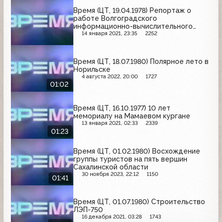
Время (ЦТ, 19.04.1978) Репортаж о
работе Волгоградского
информационно-вычислительного
центра
14 января 2021, 23:35
2252
Время (ЦТ, 18.07.1980) Полярное лето в
Норильске
4 августа 2022, 20:00
1727
01:02
Время (ЦТ, 16.10.1977) 10 лет
мемориалу на Мамаевом кургане
13 января 2021, 02:33
2339
01:23
Время (ЦТ, 01.02.1980) Восхождение
группы туристов на пять вершин
Сахалинской области
30 ноября 2023, 22:12
1150
01:41
Время (ЦТ, 01.07.1980) Строительство
ЛЭП-750
16 декабря 2021, 03:28
1743