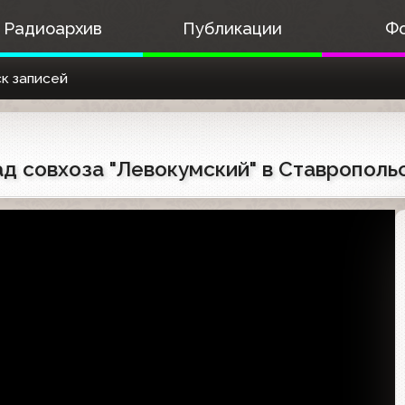
Радиоархив
Публикации
Ф
к записей
сад совхоза "Левокумский" в Ставрополь