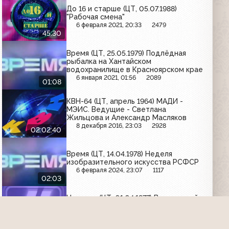
До 16 и старше (ЦТ, 05.07.1988)
"Рабочая смена"
6 февраля 2021, 20:33
2479
45:30
Время (ЦТ, 25.05.1979) Подлёдная
рыбалка на Хантайском
водохранилище в Красноярском крае
6 января 2021, 01:56
2089
01:08
КВН-64 (ЦТ, апрель 1964) МАДИ -
МЭИС. Ведущие - Светлана
Жильцова и Александр Масляков
8 декабря 2016, 23:03
2928
02:02:40
Время (ЦТ, 14.04.1978) Неделя
изобразительного искусства РСФСР
6 февраля 2024, 23:07
1117
02:03
Новости (ЦТ, 01.04.1977) Всесоюзный
конкурс творчества школьников
"Космос"
6 февраля 2024, 13:32
1050
01:57