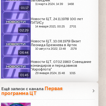
заповедник
11 марта 2024, 14:39
1468
01:17
Новости (ЦТ, 24.11.1978) 100 лет
ГИТИСу
14 января 2021, 00:25
2701
02:29
Новости (ЦТ, 10.08.1979) Визит
Леонида Брежнева в Артек
10 августа 2022, 13:48
2178
06:44
Новости (ЦТ, 07.02.1980) Совещание
командиров и передовиков
"Аэрофлота"
29 января 2024, 15:48
1015
01:45
Первая
Ещё записи с канала
программа ЦТ