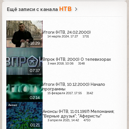
НТВ
Ещё записи с канала
Итоги (НТВ, 24.02.2000)
14 марта 2024, 17:27
1731
16:29
Впрок (НТВ, 2000) О телевизорах
3 мая 2018, 10:06
3148
07:37
Итоги (НТВ, 10.12.2000) Начало
программы
15 февраля 2017, 17:55
3142
02:14
Анонс
Анонсы (НТВ, 11.01.1997) Меломания;
"Верные друзья"; "Аферисты"
3 апреля 2021, 14:42
4710
01:21