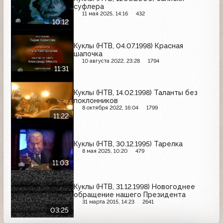
суфлера
11 мая 2025, 14:16
432
10:12
Куклы (НТВ, 04.07.1998) Красная
шапочка
10 августа 2022, 23:28
1794
11:31
Куклы (НТВ, 14.02.1998) Таланты без
поклонников
8 октября 2022, 16:04
1799
11:22
Куклы (НТВ, 30.12.1995) Тарелка
8 мая 2025, 10:20
479
11:03
Куклы (НТВ, 31.12.1998) Новогоднее
обращение нашего Президента
31 марта 2015, 14:23
2641
03:25