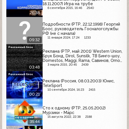
18.11.2007) Игра на трубе
6 сентября 2015, 16:46
2540
26:38
Подробности (РТР, 22.12.1998) Георгий
Боос, руководитель Госналогслужбы
РФ (не с начала)
11 января 2024, 17:24
1233
09:32
Рекламный блок
Реклама (РТР, май 2001) Western Union,
Брук Бонд, Dirol, Sunsilk, ТВ Бинго-шоу,
Domestos, Maggi, Rama, Савинов, Omo,
Jacobs, Knorr
3 марта 2015, 20:45
2439
03:48
Рекламный блок
Реклама (Россия, 08.03.2003) Юнис,
TeleSport
10 сентября 2024, 16:23
2415
00:21
Сто к одному (РТР, 25.05.2002)
Мурзики - Марс
15 августа 2022, 22:38
2188
35:44