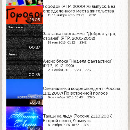
Городок (РТР, 2000) 76 выпуск. Без
определенного места жительства
11 сентября 2015, 23:23
2832
28:05
Заставка
Заставка программы "Доброе утро,
страна!" (РТР, 2001-2002)
19 мая 2015, 01:12
2342
00:37
Анонс
Анонс блока "Неделя фантастики"
(РТР, 19.12.1999)
23 ноября 2015, 19:23
2763
00:35
Специальный корреспондент (Россия,
11.11.2007) По встречной полосе
6 сентября 2015, 16:43
2370
26:38
Танцы на льду (Россия, 21.10.2007)
Второй сезон, 9 выпуск
8 ноября 2025, 18:57
329
59:44