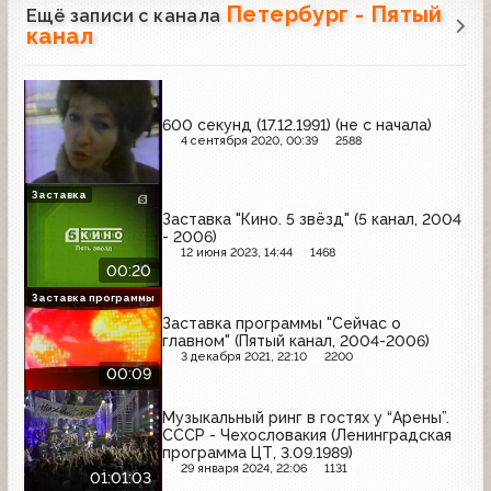
Петербург - Пятый
Ещё записи с канала
канал
600 секунд (17.12.1991) (не с начала)
4 сентября 2020, 00:39
2588
Заставка
Заставка "Кино. 5 звёзд" (5 канал, 2004
- 2006)
12 июня 2023, 14:44
1468
00:20
Заставка программы
Заставка программы "Сейчас о
главном" (Пятый канал, 2004-2006)
3 декабря 2021, 22:10
2200
00:09
Музыкальный ринг в гостях у “Арены”.
СССР - Чехословакия (Ленинградская
программа ЦТ, 3.09.1989)
29 января 2024, 22:06
1131
01:01:03