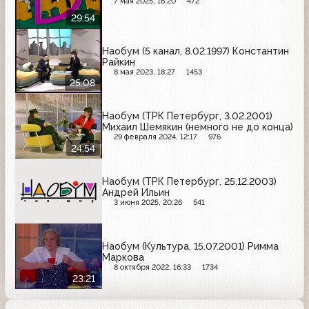
7 мая 2025, 16:20
472
29:54
Наобум (5 канал, 8.02.1997) Константин
Райкин
8 мая 2023, 18:27
1453
25:08
Наобум (ТРК Петербург, 3.02.2001)
Михаил Шемякин (немного не до конца)
29 февраля 2024, 12:17
976
24:54
Наобум (ТРК Петербург, 25.12.2003)
Андрей Ильин
3 июня 2025, 20:26
541
Наобум (Культура, 15.07.2001) Римма
Маркова
8 октября 2022, 16:33
1734
23:21