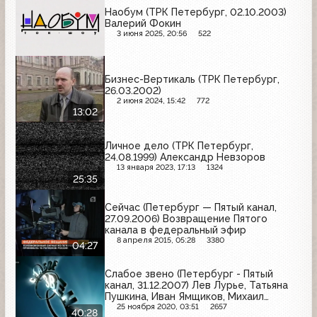
Наобум (ТРК Петербург, 02.10.2003)
Валерий Фокин
3 июня 2025, 20:56
522
Бизнес-Вертикаль (ТРК Петербург,
26.03.2002)
2 июня 2024, 15:42
772
13:02
Личное дело (ТРК Петербург,
24.08.1999) Александр Невзоров
13 января 2023, 17:13
1324
25:35
Сейчас (Петербург — Пятый канал,
27.09.2006) Возвращение Пятого
канала в федеральный эфир
8 апреля 2015, 05:28
3380
04:27
Слабое звено (Петербург - Пятый
канал, 31.12.2007) Лев Лурье, Татьяна
Пушкина, Иван Ямщиков, Михаил
Генделев, Ольга Волкова, Виталий
25 ноября 2020, 03:51
2657
40:28