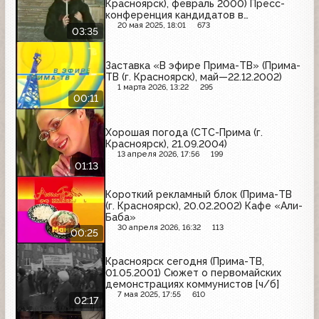
Красноярск), февраль 2000) Пресс-
конференция кандидатов в
президенты России
20 мая 2025, 18:01
673
03:35
Заставка «В эфире Прима-ТВ» (Прима-
ТВ (г. Красноярск), май—22.12.2002)
1 марта 2026, 13:22
295
00:11
Хорошая погода (СТС-Прима (г.
Красноярск), 21.09.2004)
13 апреля 2026, 17:56
199
01:13
Короткий рекламный блок (Прима-ТВ
(г. Красноярск), 20.02.2002) Кафе «Али-
Баба»
30 апреля 2026, 16:32
113
00:25
Красноярск сегодня (Прима-ТВ,
01.05.2001) Сюжет о первомайских
демонстрациях коммунистов [ч/б]
7 мая 2025, 17:55
610
02:17