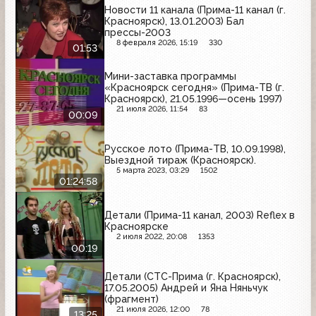
Новости 11 канала (Прима-11 канал (г.
Красноярск), 13.01.2003) Бал
прессы-2003
8 февраля 2026, 15:19
330
01:53
Мини-заставка программы
«Красноярск сегодня» (Прима-ТВ (г.
Красноярск), 21.05.1996—осень 1997)
21 июля 2026, 11:54
83
00:09
Русское лото (Прима-ТВ, 10.09.1998),
Выездной тираж (Красноярск).
5 марта 2023, 03:29
1502
01:24:58
Детали (Прима-11 канал, 2003) Reflex в
Красноярске
2 июля 2022, 20:08
1353
00:19
Детали (СТС-Прима (г. Красноярск),
17.05.2005) Андрей и Яна Няньчук
(фрагмент)
21 июля 2026, 12:00
78
13:25