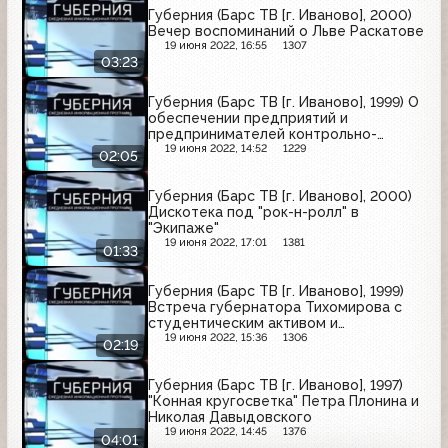
Губерния (Барс ТВ [г. Иваново], 2000)
Вечер воспоминаний о Льве Раскатове
19 июня 2022, 16:55
1307
03:23
Губерния (Барс ТВ [г. Иваново], 1999) О
обеспечении предприятий и
предпринимателей контрольно-
кассовыми машинами
19 июня 2022, 14:52
1229
02:05
Губерния (Барс ТВ [г. Иваново], 2000)
Дискотека под "рок-н-ролл" в
"Экипаже"
19 июня 2022, 17:01
1381
01:33
Губерния (Барс ТВ [г. Иваново], 1999)
Встреча губернатора Тихомирова с
студентическим активом и
университетскими профсоюзами
19 июня 2022, 15:36
1306
02:19
Губерния (Барс ТВ [г. Иваново], 1997)
"Конная кругосветка" Петра Плонина и
Николая Давыдовского
19 июня 2022, 14:45
1376
04:01