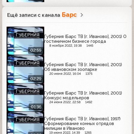
Барс
Ещё записи с канала
Губерния (Барс ТВ [г. Иваново], 2001) О
гостиничном бизнесе города
8 ноября 2022, 19:38
1445
02:59
Губерния (Барс ТВ [г. Иваново], 2001)
Об ивановском зоопарке
20 июня 2022, 16:04
1375
02:29
Губерния (Барс ТВ [г. Иваново], 2001)
Конкурс модельеров
24 июня 2022, 22:58
1492
01:36
Губерния (Барс ТВ [г. Иваново], 1997)
Сформирование конных отрядов
милиции в Иваново
19 июня 2022, 14:39
1265