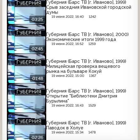
Губерния (Барс ТВ [г. Иваново], 1999)
Срыв заседния Ивановской городской
думы
19 июня 2022, 16:40
1242
03:25
Губерния (Барс ТВ [г. Иваново], 2000)
Экономические итоги 1999 года
19 июня 2022, 16:52
1259
02:45
Губерния (Барс ТВ [г. Иваново], 1999)
Милицейская проверка вещевого
рынка на бульваре Кокуй
19 июня 2022, 15:00
1367
01:48
Губерния (Барс ТВ [г. Иваново], 1999)
Открытие "Библиотеки Дмитрия
Бурылина"
19 июня 2022, 16:43
1529
Губерния (Барс ТВ [г. Иваново], 1999)
Паводок в Холуе
19 июня 2022, 15:34
1478
02:26