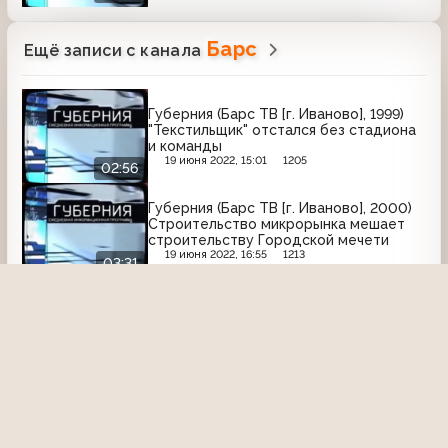
Барс
Ещё записи с канала
Губерния (Барс ТВ [г. Иваново], 1999)
"Текстильщик" отстался без стадиона
и команды
19 июня 2022, 15:01
1205
02:56
Губерния (Барс ТВ [г. Иваново], 2000)
Строительство микрорынка мешает
строительству Городской мечети
19 июня 2022, 16:55
1213
03:31
Губерния (Барс ТВ [г. Иваново], 2001)
Футбольный матч между
"Текстильщиком" и "Волгой"
20 июня 2022, 16:04
1399
00:53
Губерния (Барс ТВ [г. Иваново], 2001) О
компьютерных взломщиках
20 июня 2022, 16:55
1466