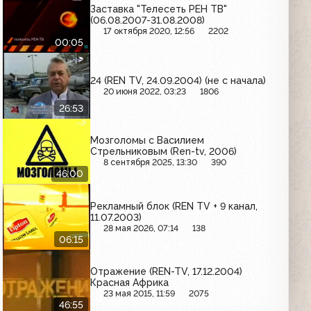
Заставка "Телесеть РЕН ТВ"
(06.08.2007-31.08.2008)
17 октября 2020, 12:56
2202
00:05
24 (REN TV, 24.09.2004) (не с начала)
20 июня 2022, 03:23
1806
26:53
Мозголомы с Василием
Стрельниковым (Ren-tv, 2006)
8 сентября 2025, 13:30
390
46:00
Рекламный блок (REN TV + 9 канал,
11.07.2003)
28 мая 2026, 07:14
138
06:15
Отражение (REN-TV, 17.12.2004)
Красная Африка
23 мая 2015, 11:59
2075
46:55