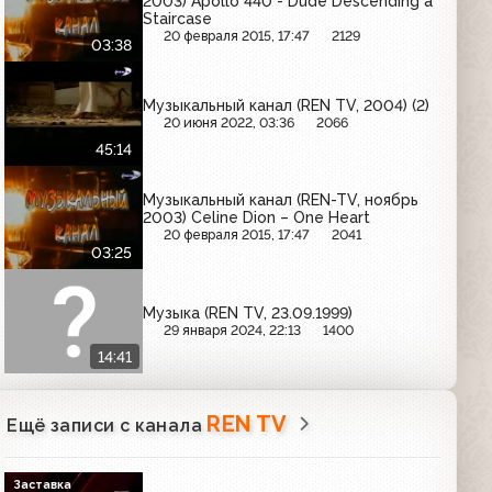
2003) Apollo 440 - Dude Descending a
Staircase
20 февраля 2015, 17:47
2129
03:38
Музыкальный канал (REN TV, 2004) (2)
20 июня 2022, 03:36
2066
45:14
Музыкальный канал (REN-TV, ноябрь
2003) Celine Dion – One Heart
20 февраля 2015, 17:47
2041
03:25
Музыка (REN TV, 23.09.1999)
29 января 2024, 22:13
1400
14:41
REN TV
Ещё записи с канала
Заставка