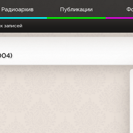
Радиоархив
Публикации
Ф
к записей
004)