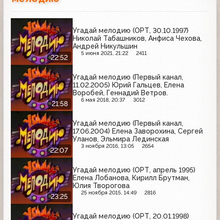
Угадай мелодию (ОРТ, 30.10.1997)
Николай Табашников, Анфиса Чехова,
Андрей Никульшин
5 июня 2021, 21:22
2411
22:52
Угадай мелодию (Первый канал,
11.02.2005) Юрий Гальцев, Елена
Воробей, Геннадий Ветров.
6 мая 2018, 20:37
3012
21:58
Угадай мелодию (Первый канал,
17.06.2004) Елена Заворохина, Сергей
Уланов, Эльмира Лединская
3 ноября 2016, 13:05
2654
22:07
Угадай мелодию (ОРТ, апрель 1995)
Елена Лобанова, Кирилл Брутман,
Юлия Творогова
25 ноября 2015, 14:49
2816
23:25
Угадай мелодию (ОРТ, 20.01.1998)