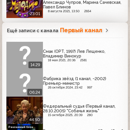
Александр Чупров, Марина Сачевская,
Павел Блинов
8 августа 2021, 13:50
2654
23:01
Первый канал
Ещё записи с канала
Смак (ОРТ, 1997) Лев Лещенко,
Владимир Винокур
18 мая 2021, 20:36
2581
14:29
Фабрика звёзд (1 канал, ~2002)
Премьер-министр
26 октября 2024, 23:42
997
06:24
Федеральный судья (Первый канал,
28.10.2005) "Собачья жизнь"
15 октября 2025, 20:39
280
44:50
Рекламный блок