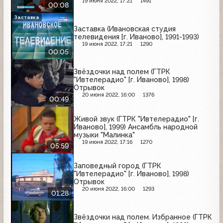
19 июня 2022, 17:21
1491
00:08
Заставка
Заставка (Ивановская студия
телевидения [г. Иваново], 1991-1993)
19 июня 2022, 17:21
1290
00:05
Звёздочки над полем (ГТРК
"Ивтелерадио" [г. Иваново], 1998)
Отрывок
20 июня 2022, 16:00
1376
00:49
Живой звук (ГТРК "Ивтелерадио" [г.
Иваново], 1999) Ансамбль народной
музыки "Малинка"
19 июня 2022, 17:16
1270
05:59
Заповедный город (ГТРК
"Ивтелерадио" [г. Иваново], 1998)
Отрывок
20 июня 2022, 16:00
1293
01:28
Звёздочки над полем. Избранное (ГТРК