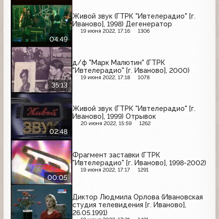
Живой звук (ГТРК "Ивтелерадио" [г.
Иваново], 1998) Дегенератор
19 июня 2022, 17:16
1306
04:49
д/ф "Марк Малютин" (ГТРК
"Ивтелерадио" [г. Иваново], 2000)
19 июня 2022, 17:18
1078
35:13
Живой звук (ГТРК "Ивтелерадио" [г.
Иваново], 1999) Отрывок
20 июня 2022, 15:59
1262
02:48
Фрагмент заставки (ГТРК
"Ивтелерадио" [г. Иваново], 1998-2002)
19 июня 2022, 17:17
1291
00:05
Диктор Людмила Орлова (Ивановская
студия телевидения [г. Иваново],
26.05.1991)