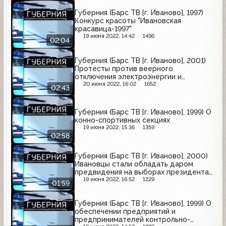
Губерния (Барс ТВ [г. Иваново], 1997)
Конкурс красоты "Ивановская
красавица-1997"
19 июня 2022, 14:42
1496
02:04
Губерния (Барс ТВ [г. Иваново], 2001)
Протесты против веерного
отключения электроэнергии и
водоснабжения
20 июня 2022, 16:02
1652
02:43
Губерния (Барс ТВ [г. Иваново], 1999) О
конно-спортивных секциях
19 июня 2022, 15:36
1359
02:58
Губерния (Барс ТВ [г. Иваново], 2000)
Ивановцы стали обладать даром
предвидения на выборах президента
России
19 июня 2022, 16:52
1229
01:59
Губерния (Барс ТВ [г. Иваново], 1999) О
обеспечении предприятий и
предпринимателей контрольно-