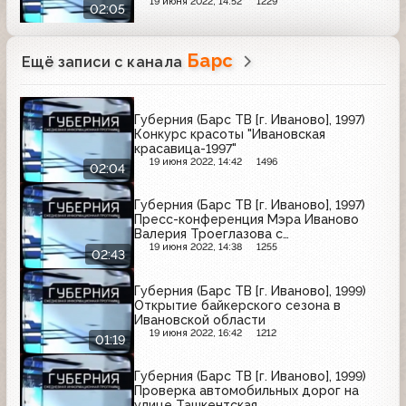
кассовыми машинами
19 июня 2022, 14:52
1229
02:05
Барс
Ещё записи с канала
Губерния (Барс ТВ [г. Иваново], 1997)
Конкурс красоты "Ивановская
красавица-1997"
19 июня 2022, 14:42
1496
02:04
Губерния (Барс ТВ [г. Иваново], 1997)
Пресс-конференция Мэра Иваново
Валерия Троеглазова с
представителями СМИ
19 июня 2022, 14:38
1255
02:43
Губерния (Барс ТВ [г. Иваново], 1999)
Открытие байкерского сезона в
Ивановской области
19 июня 2022, 16:42
1212
01:19
Губерния (Барс ТВ [г. Иваново], 1999)
Проверка автомобильных дорог на
улице Ташкентская