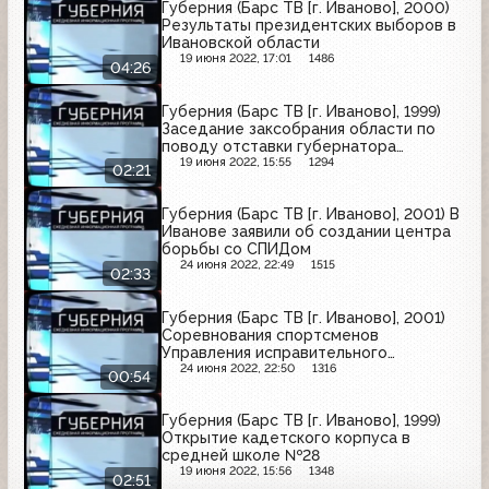
Губерния (Барс ТВ [г. Иваново], 2000)
Результаты президентских выборов в
Ивановской области
19 июня 2022, 17:01
1486
04:26
Губерния (Барс ТВ [г. Иваново], 1999)
Заседание заксобрания области по
поводу отставки губернатора
Владислава Тихомирова
19 июня 2022, 15:55
1294
02:21
Губерния (Барс ТВ [г. Иваново], 2001) В
Иванове заявили об создании центра
борьбы со СПИДом
24 июня 2022, 22:49
1515
02:33
Губерния (Барс ТВ [г. Иваново], 2001)
Соревнования спортсменов
Управления исправительного
наказания
24 июня 2022, 22:50
1316
00:54
Губерния (Барс ТВ [г. Иваново], 1999)
Открытие кадетского корпуса в
средней школе №28
19 июня 2022, 15:56
1348
02:51