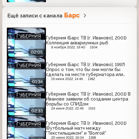
Барс
Ещё записи с канала
Губерния (Барс ТВ [г. Иваново], 2001)
Коллекция аквариумных рыб
8 ноября 2022, 19:40
1504
02:05
Губерния (Барс ТВ [г. Иваново], 1997)
Опрос о том, что бы они могли бы
сделать на месте губернатора или
мэра?
19 июня 2022, 14:46
1382
01:34
Губерния (Барс ТВ [г. Иваново], 2001) В
Иванове заявили об создании центра
борьбы со СПИДом
24 июня 2022, 22:49
1515
02:33
Губерния (Барс ТВ [г. Иваново], 2001)
Футбольный матч между
"Текстильщиком" и "Волгой"
20 июня 2022, 16:04
1398