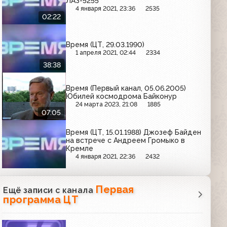
ЛАЗ-5255
4 января 2021, 23:36
2535
02:22
Время (ЦТ, 29.03.1990)
1 апреля 2021, 02:44
2334
38:38
Время (Первый канал, 05.06.2005)
Юбилей космодрома Байконур
24 марта 2023, 21:08
1885
07:05
Время (ЦТ, 15.01.1988) Джозеф Байден
на встрече с Андреем Громыко в
Кремле
4 января 2021, 22:36
2432
Первая
Ещё записи с канала
программа ЦТ