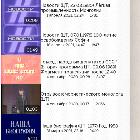
Новости (ЦТ, 23.03.1980) Лёгкая
промышленность Монголии
1 апреля 2021, 02:24
1781
01:09
Новости (ЦТ, 07.01.1978) 100-летие
освобождения Софии
18 апреля 2021, 14:47
1847
01:49
I съезд народных депутатов СССР
(Вторая программа ЦТ, 09.06.1989)
Фрагмент трансляции после 12:40
4 сентября 2020, 00:28
2497
Отрывок юмористического монолога
(ЦТ)
4 сентября 2020, 00:17
2066
01:03
Наша биография (ЦТ, 1977) Год 1958
31 марта 2021, 23:18
2409
54:11