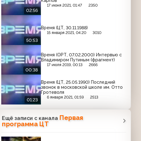
Карпов
17 июня 2021, 01:47
2350
02:56
Время (ЦТ, 30.11.1988)
15 января 2021, 04:20
3010
50:53
Время (ОРТ, 07.02.2000) Интервью с
Владимиром Путиным (фрагмент)
17 июля 2019, 00:13
2666
00:38
Время (ЦТ, 25.05.1990) Последний
звонок в московской школе им. Отто
Гротеволя
6 января 2021, 01:59
2513
01:23
Первая
Ещё записи с канала
программа ЦТ