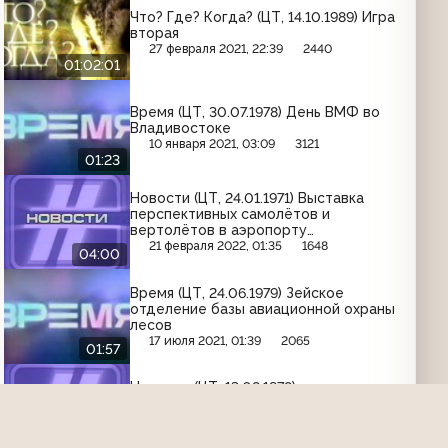
Что? Где? Когда? (ЦТ, 14.10.1989) Игра
вторая
27 февраля 2021, 22:39
2440
01:02:01
Время (ЦТ, 30.07.1978) День ВМФ во
Владивостоке
10 января 2021, 03:09
3121
01:23
Новости (ЦТ, 24.01.1971) Выставка
перспективных самолётов и
вертолётов в аэропорту
"Шереметьево"
21 февраля 2022, 01:35
1648
04:00
Время (ЦТ, 24.06.1979) Зейское
отделение базы авиационной охраны
лесов
17 июля 2021, 01:39
2065
01:57
Новости (ЦТ, 13.08.1978)
Строительство 16-этажного дома за
32 рабочих дня
22 августа 2022, 01:52
1773
03:12