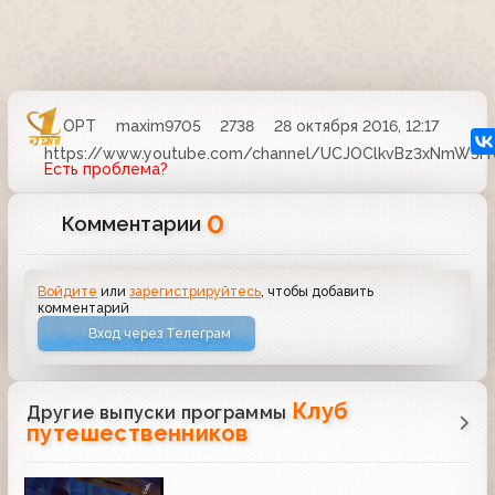
ОРТ
maxim9705
2738
28 октября 2016, 12:17
https://www.youtube.com/channel/UCJOClkvBz3xNmW5
Есть проблема?
0
Комментарии
Войдите
или
зарегистрируйтесь
, чтобы добавить
комментарий
Вход через Телеграм
Клуб
Другие выпуски программы
путешественников