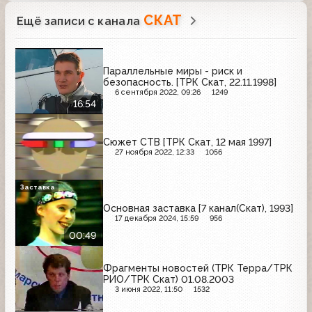
СКАТ
Ещё записи с канала
Параллельные миры - риск и
безопасность. [ТРК Скат, 22.11.1998]
6 сентября 2022, 09:26
1249
16:54
Сюжет СТВ [ТРК Скат, 12 мая 1997]
27 ноября 2022, 12:33
1056
Заставка
Основная заставка [7 канал(Скат), 1993]
17 декабря 2024, 15:59
956
00:49
Фрагменты новостей (ТРК Терра/ТРК
РИО/ТРК Скат) 01.08.2003
3 июня 2022, 11:50
1532