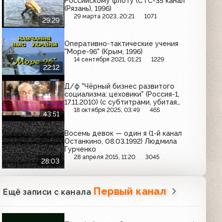
Российскому флоту (СТС-35 канал
(Рязань), 1996)
29 марта 2023, 20:21
1071
29:29
Оперативно-тактические учения
"Море-96" (Крым, 1996)
14 сентября 2021, 01:21
1229
22:12
Д/ф "Чёрный бизнес развитого
социализма: цеховики" (Россия-1,
17.11.2010) (с субтитрами, убитая
запись)
18 октября 2025, 03:49
465
43:51
Восемь девок — один я (1-й канал
Останкино, 08.03.1992) Людмила
Гурченко
28 апреля 2015, 11:20
3045
28:03
Первый канал
Ещё записи с канала