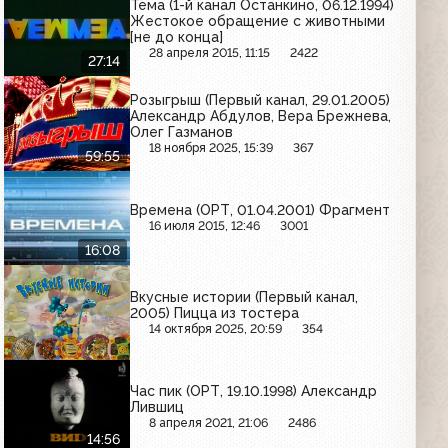
Тема (1-й канал Останкино, 06.12.1994)
Жестокое обращение с животными
[не до конца]
28 апреля 2015, 11:15
2422
27:14
Розыгрыш (Первый канал, 29.01.2005)
Александр Абдулов, Вера Брежнева,
Олег Газманов
18 ноября 2025, 15:39
367
59:55
Времена (ОРТ, 01.04.2001) Фрагмент
16 июля 2015, 12:46
3001
16:08
Вкусные истории (Первый канал,
2005) Пицца из тостера
14 октября 2025, 20:59
354
Час пик (ОРТ, 19.10.1998) Александр
Лившиц
8 апреля 2021, 21:06
2486
14:56