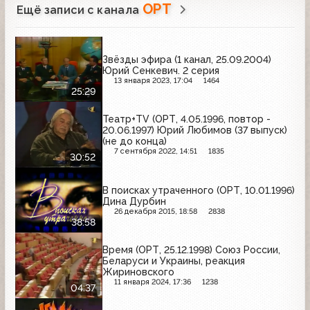
ОРТ
Ещё записи с канала
Звёзды эфира (1 канал, 25.09.2004)
Юрий Сенкевич. 2 серия
13 января 2023, 17:04
1464
25:29
Театр+TV (ОРТ, 4.05.1996, повтор -
20.06.1997) Юрий Любимов (37 выпуск)
(не до конца)
7 сентября 2022, 14:51
1835
30:52
В поисках утраченного (ОРТ, 10.01.1996)
Дина Дурбин
26 декабря 2015, 18:58
2838
38:58
Время (ОРТ, 25.12.1998) Союз России,
Беларуси и Украины, реакция
Жириновского
11 января 2024, 17:36
1238
04:37