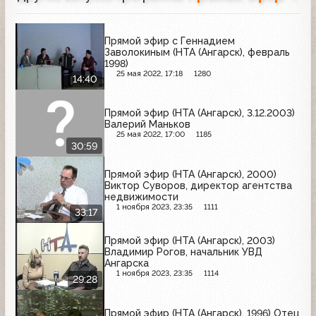
Прямой эфир с Геннадием
Заволокиным (НТА (Ангарск), февраль
1998)
25 мая 2022, 17:18
1280
14:40
Прямой эфир (НТА (Ангарск), 3.12.2003)
Валерий Маньков
25 мая 2022, 17:00
1185
30:59
Прямой эфир (НТА (Ангарск), 2000)
Виктор Суворов, директор агентства
недвижимости
1 ноября 2023, 23:35
1111
33:17
Прямой эфир (НТА (Ангарск), 2003)
Владимир Рогов, начальник УВД
Ангарска
1 ноября 2023, 23:35
1114
29:28
Прямой эфир (НТА (Ангарск), 1996) Отец