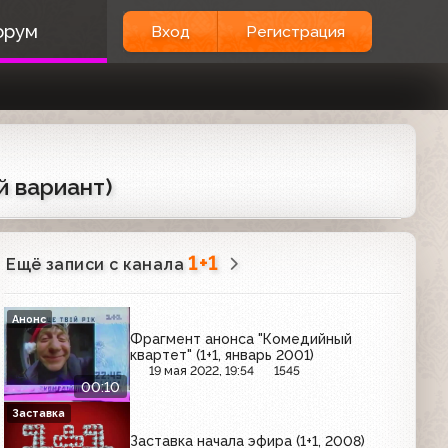
орум
Вход
Регистрация
й вариант)
1+1
Ещё записи с канала
Анонс
Фрагмент анонса "Комедийный
квартет" (1+1, январь 2001)
19 мая 2022, 19:54
1545
00:10
Заставка
Заставка начала эфира (1+1, 2008)