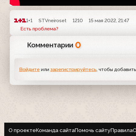
1+1
STVneiroset
1210
15 мая 2022, 21:47
Есть проблема?
0
Комментарии
Войдите
или
зарегистрируйтесь
, чтобы добавит
О проекте
Команда сайта
Помочь сайту
Правила
О