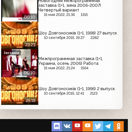
Новогодняя межпрограммная
заставка (1+1, зима 2006-2007)
Четвертый вариант
15 мая 2022, 21:36
1315
00:10
Шоу Довгоносиків (1+1, 1998) 27 выпуск
10 сентября 2015, 19:27
2282
23:23
Заставка
Межпрограммная заставка (1+1,
Украина, осень 2006) Работа
15 мая 2022, 21:24
1564
00:10
Шоу Довгоносиків (1+1, 1996) 2 выпуск
10 сентября 2015, 12:41
2123
25:18