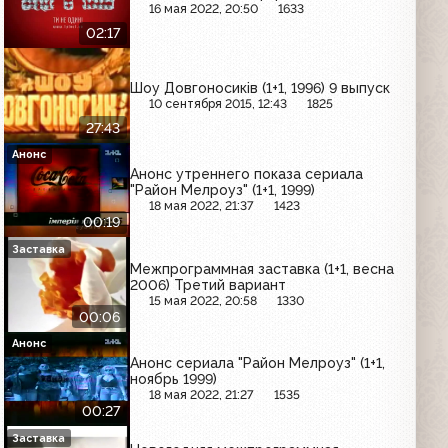
16 мая 2022, 20:50
1633
02:17
Шоу Довгоносиків (1+1, 1996) 9 выпуск
10 сентября 2015, 12:43
1825
27:43
Анонс
Анонс утреннего показа сериала
"Район Мелроуз" (1+1, 1999)
18 мая 2022, 21:37
1423
00:19
Заставка
Межпрограммная заставка (1+1, весна
2006) Третий вариант
15 мая 2022, 20:58
1330
00:06
Анонс
Анонс сериала "Район Мелроуз" (1+1,
ноябрь 1999)
18 мая 2022, 21:27
1535
00:27
Заставка