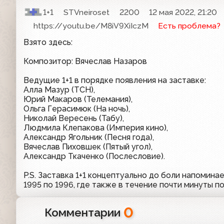
1+1
STVneiroset
2200
12 мая 2022, 21:20
https://youtu.be/M8iV9XiIczM
Есть проблема?
Взято здесь:
Композитор: Вячеслав Назаров
Ведущие 1+1 в порядке появления на заставке:
Алла Мазур (ТСН),
Юрий Макаров (Телемания),
Ольга Герасимюк (На ночь),
Николай Вересень (Табу),
Людмила Клепакова (Империя кино),
Александр Ягольник (Песня года),
Вячеслав Пиховшек (Пятый угол),
Александр Ткаченко (Послесловие).
P.S. Заставка 1+1 концептуально до боли напомина
1995 по 1996, где также в течение почти минуты 
0
Комментарии