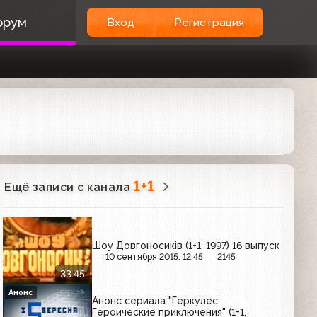
орум
Вход
Регистрация
1+1
Ещё записи с канала
Шоу Довгоносиків (1+1, 1997) 16 выпуск
10 сентября 2015, 12:45
2145
33:45
Анонс
Анонс сериала "Геркулес.
Героические приключения" (1+1,