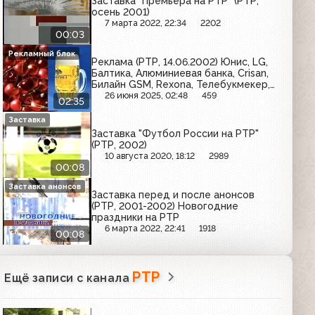
Заставка "Премьера на РТР" (РТР,
осень 2001)
7 марта 2022, 22:34
2202
00:03
Рекламный блок
Реклама (РТР, 14.06.2002) Юнис, LG,
Балтика, Алюминиевая банка, Crisan,
Билайн GSM, Rexona, Телебукмекер,
Арсенальное
26 июня 2025, 02:48
459
02:35
Заставка
Заставка "Футбол России на РТР"
(РТР, 2002)
10 августа 2020, 18:12
2989
00:08
Заставка анонсов
Заставка перед и после анонсов
(РТР, 2001-2002) Новогодние
праздники на РТР
6 марта 2022, 22:41
1918
00:08
РТР
Ещё записи с канала