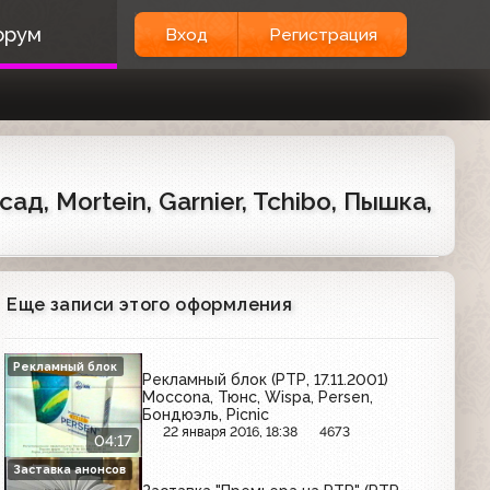
орум
Вход
Регистрация
д, Mortein, Garnier, Tchibo, Пышка,
Еще записи этого оформления
Рекламный блок
Рекламный блок (РТР, 17.11.2001)
Moccona, Тюнс, Wispa, Persen,
Бондюэль, Picnic
22 января 2016, 18:38
4673
04:17
Заставка анонсов