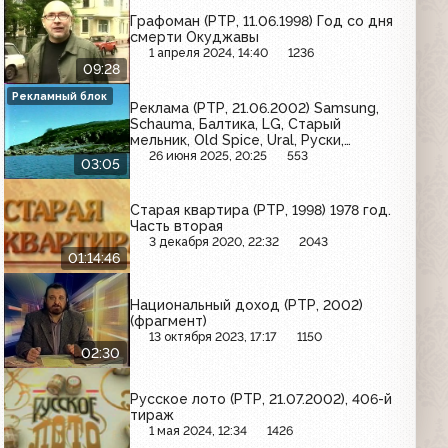
Графоман (РТР, 11.06.1998) Год со дня
смерти Окуджавы
1 апреля 2024, 14:40
1236
09:28
Рекламный блок
Реклама (РТР, 21.06.2002) Samsung,
Schauma, Балтика, LG, Старый
мельник, Old Spice, Ural, Руски,
Snickers, МТС
26 июня 2025, 20:25
553
03:05
Старая квартира (РТР, 1998) 1978 год.
Часть вторая
3 декабря 2020, 22:32
2043
01:14:46
Национальный доход (РТР, 2002)
(фрагмент)
13 октября 2023, 17:17
1150
02:30
Русское лото (РТР, 21.07.2002), 406-й
тираж
1 мая 2024, 12:34
1426