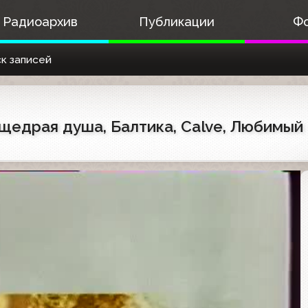
Радиоархив
Публикации
Ф
к записей
щедрая душа, Балтика, Calve, Любимый са