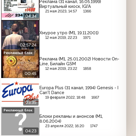
Реклама (31 канал, 16.05.1999)
Виртуальный киоск, IGI'A
21 мая 2023, 14:57
1366
04:34
Хмурое утро (М1, 19.11.2001)
12 мая 2019, 22:23
1971
02:57:24
Рекламный блок
Реклама (М1, 25.01.2002) Новости On-
Line, Билайн GSM
12 мая 2019, 23:22
1858
00:45
Europa Plus (31 канал, 1994) Genesis - I
Can't Dance
19 февраля 2022, 18:48
1667
03:35
Рекламный блок
Блоки рекламы и анонсов (М1,
8.06.2004)
23 апреля 2022, 16:20
1747
04:23