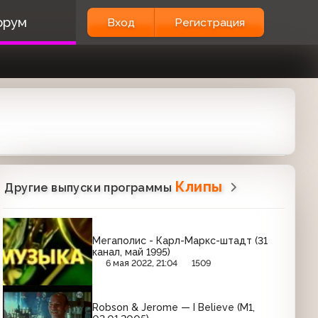
орум
Вход
Регистрация
Клипы
Другие выпуски программы
Мегаполис - Карл-Маркс-штадт (31
канал, май 1995)
6 мая 2022, 21:04
1509
Robson & Jerome — I Believe (М1,