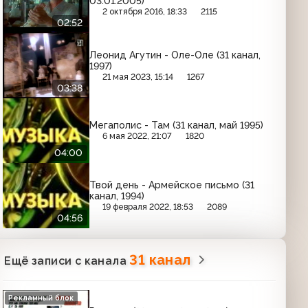
03.01.2005)
2 октября 2016, 18:33
2115
02:52
Леонид Агутин - Оле-Оле (31 канал,
1997)
21 мая 2023, 15:14
1267
03:38
Мегаполис - Там (31 канал, май 1995)
6 мая 2022, 21:07
1820
04:00
Твой день - Армейское письмо (31
канал, 1994)
19 февраля 2022, 18:53
2089
04:56
31 канал
Ещё записи с канала
Рекламный блок