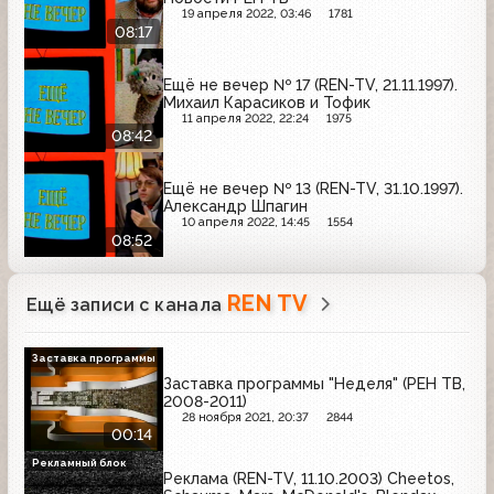
19 апреля 2022, 03:46
1781
08:17
Ещё не вечер № 17 (REN-TV, 21.11.1997).
Михаил Карасиков и Тофик
11 апреля 2022, 22:24
1975
08:42
Ещё не вечер № 13 (REN-TV, 31.10.1997).
Александр Шпагин
10 апреля 2022, 14:45
1554
08:52
REN TV
Ещё записи с канала
Заставка программы
Заставка программы "Неделя" (РЕН ТВ,
2008-2011)
28 ноября 2021, 20:37
2844
00:14
Рекламный блок
Реклама (REN-TV, 11.10.2003) Cheetos,