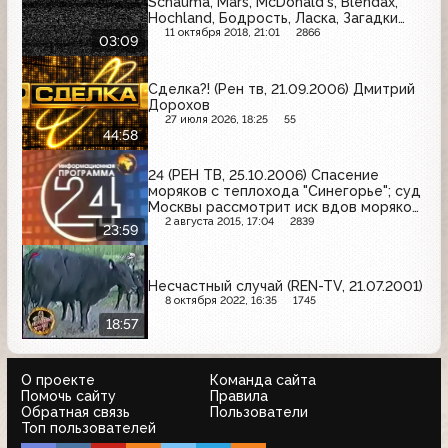
Schauma, Mars, McDonald's, Blendax,
Hochland, Бодрость, Ласка, Загадки
истории
11 октября 2018, 21:01
2866
03:09
Сделка?! (Рен тв, 21.09.2006) Дмитрий
Дорохов
27 июля 2026, 18:25
55
44:58
24 (РЕН ТВ, 25.10.2006) Спасение
моряков с теплохода "Синегорье"; суд
Москвы рассмотрит иск вдов моряков
с К-159; прямая линия с Владимиром
2 августа 2015, 17:04
2839
23:59
Путиным
Несчастный случай (REN-TV, 21.07.2001)
8 октября 2022, 16:35
1745
18:57
О проекте
Команда сайта
Помочь сайту
Правила
Обратная связь
Пользователи
Топ пользователей