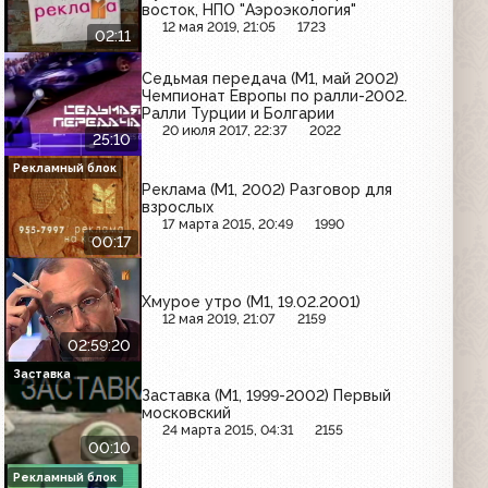
восток, НПО "Аэроэкология"
12 мая 2019, 21:05
1723
02:11
Седьмая передача (М1, май 2002)
Чемпионат Европы по ралли-2002.
Ралли Турции и Болгарии
20 июля 2017, 22:37
2022
25:10
Рекламный блок
Реклама (М1, 2002) Разговор для
взрослых
17 марта 2015, 20:49
1990
00:17
Хмурое утро (М1, 19.02.2001)
12 мая 2019, 21:07
2159
02:59:20
Заставка
Заставка (М1, 1999-2002) Первый
московский
24 марта 2015, 04:31
2155
00:10
Рекламный блок