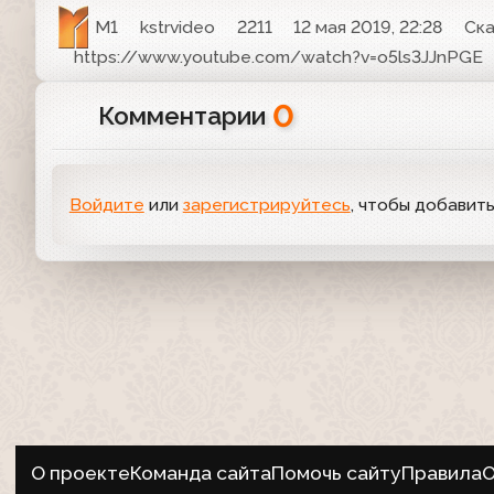
М1
kstrvideo
2211
12 мая 2019, 22:28
Ска
https://www.youtube.com/watch?v=o5ls3JJnPGE
0
Комментарии
Войдите
или
зарегистрируйтесь
, чтобы добавит
О проекте
Команда сайта
Помочь сайту
Правила
О