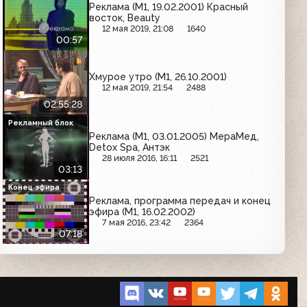
Реклама (М1, 19.02.2001) Красный
восток, Beauty
12 мая 2019, 21:08
1640
00:57
Хмурое утро (М1, 26.10.2001)
12 мая 2019, 21:54
2488
02:55:28
Рекламный блок
Реклама (М1, 03.01.2005) МераМед,
Detox Spa, Антэк
28 июля 2016, 16:11
2521
03:13
Конец эфира
Реклама, программа передач и конец
эфира (М1, 16.02.2002)
7 мая 2016, 23:42
2364
07:18