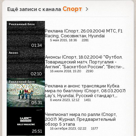
Спорт
Ещё записи с канала
Рекламный блок
Реклама (Спорт, 26.09.2004) МТС, F1
Racing, Союзвиктан, Hyundai
5 мая 2015, 18:36
2281
01:34
Анонс
Анонсы (Спорт, 18.02.2004) "Футбол.
Товарищеский матч. Португалия -
Англия", "Баскетбол России", "Вести-
Спорт"
16 июля 2018, 15:20
2190
02:10
Рекламный блок
Реклама и анонс трансляции Кубка
мира по биатлону (Спорт, 08.03.2007)
Lay's, Hyundai, Русский стандарт,
ХрусTeam, Sony, Ralf Ringer, Мегафон,
6 июля 2023, 12:12
1451
05:31
Lipton, Canon, Bork
Чемпионат мира по ралли (Спорт,
2007) Журнал. Предварительный
обзор 5 этапа
16 октября 2023, 02:22
1577
25:51