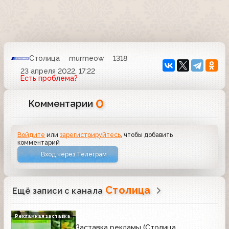
Столица
murmeow
1318
23 апреля 2022, 17:22
Есть проблема?
0
Комментарии
Войдите
или
зарегистрируйтесь
, чтобы добавить
комментарий
Вход через Телеграм
Столица
Ещё записи с канала
Рекламная заставка
Заставка рекламы (Столица,