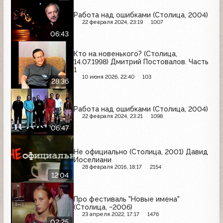
Работа над ошибками (Столица, 2004)
22 февраля 2024, 23:19
1007
06:43
Кто на новенького? (Столица,
14.07.1998) Дмитрий Постовалов. Часть
1
10 июня 2026, 22:40
103
28:36
Работа над ошибками (Столица, 2004)
22 февраля 2024, 23:21
1098
06:47
Не официально (Столица, 2001) Давид
Иоселиани
28 февраля 2016, 18:17
2154
12:04
Про фестиваль "Новые имена"
(Столица, ~2006)
23 апреля 2022, 17:17
1476
02:25