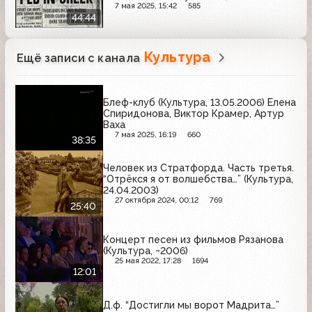
7 мая 2025, 15:42
585
44:44
Культура
Ещё записи с канала
Блеф-клуб (Культура, 13.05.2006) Елена
Спиридонова, Виктор Крамер, Артур
Ваха
7 мая 2025, 16:19
660
38:35
Человек из Стратфорда. Часть третья.
“Отрёкся я от волшебства…” (Культура,
24.04.2003)
27 октября 2024, 00:12
769
25:40
Концерт песен из фильмов Рязанова
(Культура, ~2006)
25 мая 2022, 17:28
1694
12:01
Д.ф. “Достигли мы ворот Мадрита…”