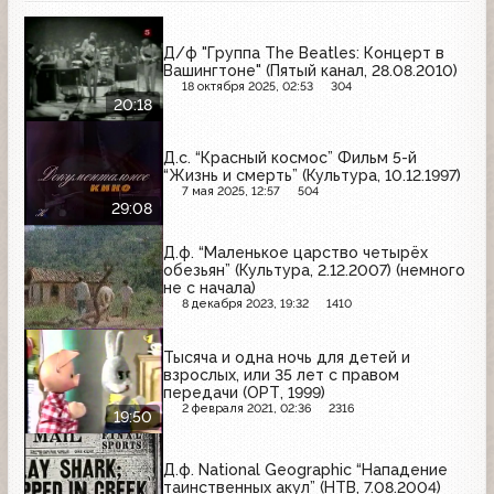
Д/ф "Группа The Beatles: Концерт в
Вашингтоне" (Пятый канал, 28.08.2010)
18 октября 2025, 02:53
304
20:18
Д.с. “Красный космос” Фильм 5-й
“Жизнь и смерть” (Культура, 10.12.1997)
7 мая 2025, 12:57
504
29:08
Д.ф. “Маленькое царство четырёх
обезьян” (Культура, 2.12.2007) (немного
не с начала)
8 декабря 2023, 19:32
1410
Тысяча и одна ночь для детей и
взрослых, или 35 лет с правом
передачи (ОРТ, 1999)
2 февраля 2021, 02:36
2316
19:50
Д.ф. National Geographic “Нападение
таинственных акул” (НТВ, 7.08.2004)