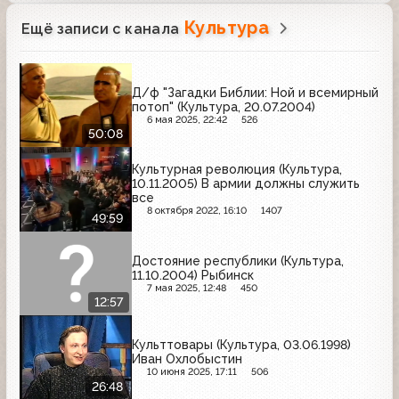
Культура
Ещё записи с канала
Д/ф "Загадки Библии: Ной и всемирный
потоп" (Культура, 20.07.2004)
6 мая 2025, 22:42
526
50:08
Культурная революция (Культура,
10.11.2005) В армии должны служить
все
8 октября 2022, 16:10
1407
49:59
Достояние республики (Культура,
11.10.2004) Рыбинск
7 мая 2025, 12:48
450
12:57
Культтовары (Культура, 03.06.1998)
Иван Охлобыстин
10 июня 2025, 17:11
506
26:48