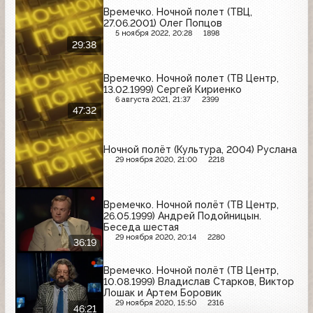
Времечко. Ночной полет (ТВЦ,
27.06.2001) Олег Попцов
5 ноября 2022, 20:28
1898
29:38
Времечко. Ночной полет (ТВ Центр,
13.02.1999) Сергей Кириенко
6 августа 2021, 21:37
2399
47:32
Ночной полёт (Культура, 2004) Руслана
29 ноября 2020, 21:00
2218
Времечко. Ночной полёт (ТВ Центр,
26.05.1999) Андрей Подойницын.
Беседа шестая
29 ноября 2020, 20:14
2280
36:19
Времечко. Ночной полёт (ТВ Центр,
10.08.1999) Владислав Старков, Виктор
Лошак и Артем Боровик
29 ноября 2020, 15:50
2316
46:21