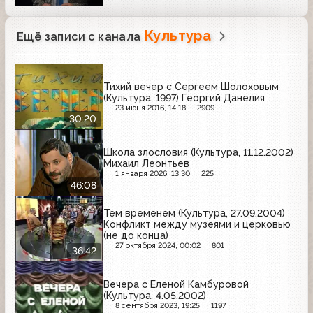
Культура
Ещё записи с канала
Тихий вечер с Сергеем Шолоховым
(Культура, 1997) Георгий Данелия
23 июня 2016, 14:18
2909
30:20
Школа злословия (Культура, 11.12.2002)
Михаил Леонтьев
1 января 2026, 13:30
225
46:08
Тем временем (Культура, 27.09.2004)
Конфликт между музеями и церковью
(не до конца)
27 октября 2024, 00:02
801
36:42
Вечера с Еленой Камбуровой
(Культура, 4.05.2002)
8 сентября 2023, 19:25
1197