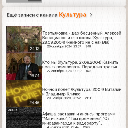
Культура
Ещё записи с канала
Третьяковка - дар бесценный. Алексей
Венецианов и его школа (Культура,
28.09.2004) (немного не с начала)
26 октября 2024, 23:57
849
24:12
Кто мы (Культура, 27.09.2004) Казнить
нельзя помиловать. Передача третья
27 октября 2024, 00:12
878
26:01
Ночной полёт (Культура, 2004) Виталий
и Владимир Кличко
29 ноября 2020, 20:52
2111
24:45
Анонс
Афиша, заставки и анонсы программ
"Магия кино", "Тем временем", "От
киноавангарда к видеоарту",
концертов классической музыки
4 ноября 2020, 23:44
2695