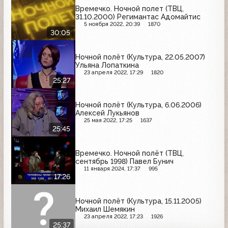
Времечко. Ночной полет (ТВЦ,
31.10.2000) Регимантас Адомайтис
5 ноября 2022, 20:39
1870
30:05
Ночной полёт (Культура, 22.05.2007)
Ульяна Лопаткина
23 апреля 2022, 17:29
1820
25:27
Ночной полёт (Культура, 6.06.2006)
Алексей Лукьянов
25 мая 2022, 17:25
1637
25:45
Времечко. Ночной полёт (ТВЦ,
сентябрь 1998) Павел Бунич
11 января 2024, 17:37
995
17:26
Ночной полёт (Культура, 15.11.2005)
Михаил Шемякин
23 апреля 2022, 17:23
1926
25:37