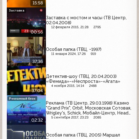
15:58
Заставка
Заставка с мостом и часы (ТВ Центр,
02.04.2008)
12 февраля 2015, 21:28
2795
00:56
Особая папка (ТВЦ, ~1997)
11 января 2024, 17:26
919
37:36
Детектив-шоу (ТВЦ, 20.04.2003)
«Фемида»-«Неспроста»-«Агата»
4 ноября 2015, 14:14
2488
37:04
Рекламный блок
Реклама (ТВ Центр, 29.03.1998) Казино
"Grand Prix", Orbit, Московская Сотовая,
Wrigley's, Schick, Мобайл-Центр, Head
& Shoulders, Goodyear
5 сентября 2017, 23:23
2085
02:32
Особая папка (ТВЦ, 2005) Маршал