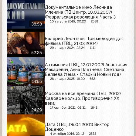
Документальное кино Леонида
Млечина (ТВ Центр, 10.03.2007)
Февральская революция. Часть 3
10 августа 2015, 00:20
2588
38:58
Валерий Леонтьев. Три мелодии для
фильма (ТВЦ, 21.03.2004)
29 января 2024, 22:24
1111
52:25
Антимония (ТВЦ, 12.01.2002) Анастасия
Макаревич, Анна Плетнёва, Светлана
Беляева (тема - Старый Новый год)
28 января 2025, 19:20
652
14:55
Москва на все времена (ТВЦ, 2002)
Садовое кольцо. Противоречия XX
века
17 октября 2021, 02:31
1843
24:29
Дата (ТВЦ, 05.04.2001) Виктор
Доценко
4 октября 2016, 22:42
2533