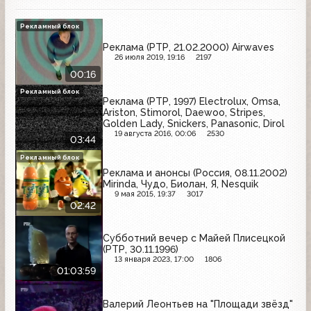
Рекламный блок
Реклама (РТР, 21.02.2000) Airwaves
26 июля 2019, 19:16
2197
00:16
Рекламный блок
Реклама (РТР, 1997) Electrolux, Omsa,
Ariston, Stimorol, Daewoo, Stripes,
Golden Lady, Snickers, Panasonic, Dirol
19 августа 2016, 00:06
2530
03:44
Рекламный блок
Реклама и анонсы (Россия, 08.11.2002)
Mirinda, Чудо, Биолан, Я, Nesquik
9 мая 2015, 19:37
3017
02:42
Субботний вечер с Майей Плисецкой
(РТР, 30.11.1996)
13 января 2023, 17:00
1806
01:03:59
Валерий Леонтьев на "Площади звёзд"