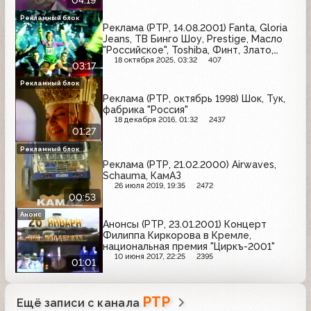
04:19
Рекламный блок
Реклама (РТР, 14.08.2001) Fanta, Gloria
Jeans, ТВ Бинго Шоу, Prestige, Масло
"Российское", Toshiba, Финт, Злато,
Domestos, Tchibo, Coca-Cola
18 октября 2025, 03:32
407
03:17
Рекламный блок
Реклама (РТР, октябрь 1998) Шок, Тук,
фабрика "Россия"
18 декабря 2016, 01:32
2437
01:27
Рекламный блок
Реклама (РТР, 21.02.2000) Airwaves,
Schauma, КамАЗ
26 июля 2019, 19:35
2472
00:53
Анонс
Анонсы (РТР, 23.01.2001) Концерт
Филиппа Киркорова в Кремле,
национальная премия "Циркъ-2001"
10 июня 2017, 22:25
2395
01:01
РТР
Ещё записи с канала