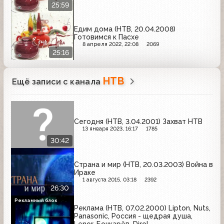
25:59
Едим дома (НТВ, 20.04.2008)
Готовимся к Пасхе
8 апреля 2022, 22:08
2069
25:16
НТВ
Ещё записи с канала
Сегодня (НТВ, 3.04.2001) Захват НТВ
13 января 2023, 16:17
1785
30:42
Страна и мир (НТВ, 20.03.2003) Война в
Ираке
1 августа 2015, 03:18
2392
26:30
Рекламный блок
Реклама (НТВ, 07.02.2000) Lipton, Nuts,
Panasonic, Россия - щедрая душа,
Lenor, Бочкарёв, Dirol