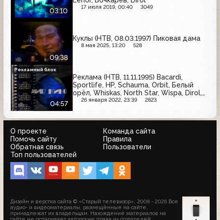
17 июля 2019, 00:40
3049
03:10
Куклы (НТВ, 08.03.1997) Пиковая дама
8 мая 2025, 13:20
528
09:38
Рекламный блок
Реклама (НТВ, 11.11.1995) Bacardi,
Sportlife, HP, Schauma, Orbit, Белый
орёл, Whiskas, North Star, Wispa, Dirol,
Rasputin, Halls
26 января 2022, 23:39
2823
04:57
О проекте
Команда сайта
Помочь сайту
Правила
Обратная связь
Пользователи
Топ пользователей
Дизайн и верстка сайта © «Старый телевизор»; 2008 - 2026 Все
аудио- и видеоматериалы, размещённые на сайте,
принадлежат их владельцам. Нахождение материалов на
сайте не оспаривает авторские права их создателей.