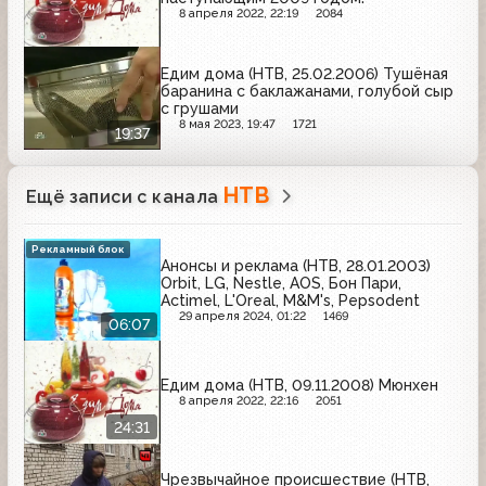
8 апреля 2022, 22:19
2084
Едим дома (НТВ, 25.02.2006) Тушёная
баранина с баклажанами, голубой сыр
с грушами
8 мая 2023, 19:47
1721
19:37
НТВ
Ещё записи с канала
Рекламный блок
Анонсы и реклама (НТВ, 28.01.2003)
Orbit, LG, Nestle, AOS, Бон Пари,
Actimel, L'Oreal, M&M's, Pepsodent
29 апреля 2024, 01:22
1469
06:07
Едим дома (НТВ, 09.11.2008) Мюнхен
8 апреля 2022, 22:16
2051
24:31
Чрезвычайное происшествие (НТВ,