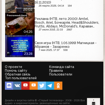
16.11.2010)
26 марта 2026, 04:14
164
20:02
Рекламный блок
Реклама (НТВ, лето 2000) Amtel,
Bosch, Ariel, Бочкарёв, Head&Shoulders,
Fruttis, Alldays, McDonald's, Караван
историй, Lenor
27 июля 2016, 21:03
2667
04:26
Своя игра (НТВ, 1.05.1999) Магницкая -
Абрамов - Захаренко
7 мая 2025, 17:37
558
23:28
О проекте
Команда сайта
Помочь сайту
Правила
Обратная связь
Пользователи
Топ пользователей
Дизайн и верстка сайта © «Старый телевизор»; 2008 - 2026 Все
аудио- и видеоматериалы, размещённые на сайте,