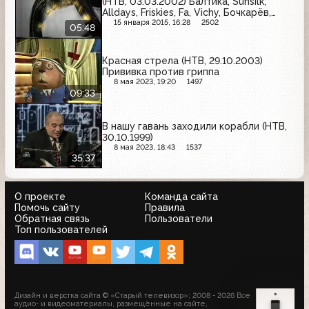
(НТВ, 03.03.2002) Балтика, Sunsilk,
Alldays, Friskies, Fa, Vichy, Бочкарёв,
Centrum, Camay, Nescafe, Faberlic,
15 января 2015, 16:28
2502
05:48
Blend-a-med
Красная стрела (НТВ, 29.10.2003)
Прививка против гриппа
8 мая 2023, 19:20
1497
09:33
В нашу гавань заходили корабли (НТВ,
30.10.1999)
8 мая 2023, 18:43
1537
35:37
О проекте
Команда сайта
Помочь сайту
Правила
Обратная связь
Пользователи
Топ пользователей
Дизайн и верстка сайта © «Старый телевизор»; 2008 - 2026 Все
аудио- и видеоматериалы, размещённые на сайте,