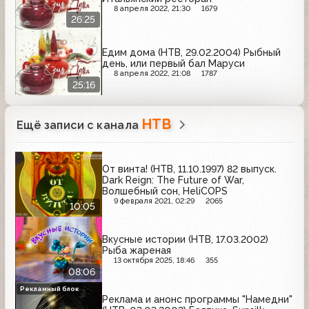
8 апреля 2022, 21:30
1679
26:25
Едим дома (НТВ, 29.02.2004) Рыбный
день, или первый бал Маруси
8 апреля 2022, 21:08
1787
25:16
НТВ
Ещё записи с канала
От винта! (НТВ, 11.10.1997) 82 выпуск.
Dark Reign: The Future of War,
Волшебный сон, HeliCOPS
9 февраля 2021, 02:29
2065
10:05
Вкусные истории (НТВ, 17.03.2002)
Рыба жареная
13 октября 2025, 18:46
355
08:06
Рекламный блок
Реклама и анонс программы "Намедни"