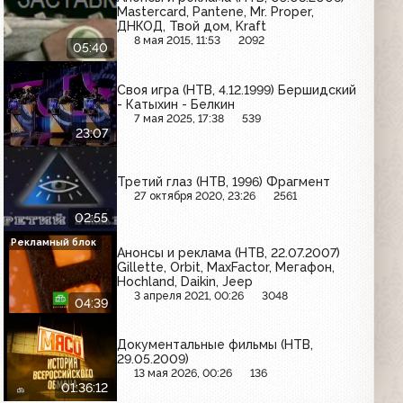
Mastercard, Pantene, Mr. Proper,
ДНКОД, Твой дом, Kraft
8 мая 2015, 11:53
2092
05:40
Своя игра (НТВ, 4.12.1999) Бершидский
- Катыхин - Белкин
7 мая 2025, 17:38
539
23:07
Третий глаз (НТВ, 1996) Фрагмент
27 октября 2020, 23:26
2561
02:55
Рекламный блок
Анонсы и реклама (НТВ, 22.07.2007)
Gillette, Orbit, MaxFactor, Мегафон,
Hochland, Daikin, Jeep
3 апреля 2021, 00:26
3048
04:39
Документальные фильмы (НТВ,
29.05.2009)
13 мая 2026, 00:26
136
01:36:12