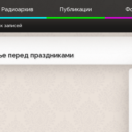
Радиоархив
Публикации
Ф
к записей
шье перед праздниками