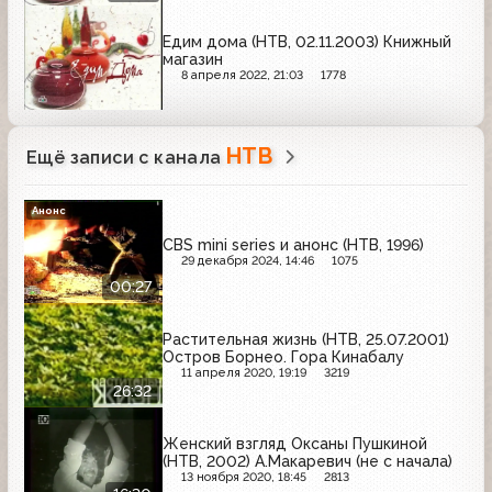
Едим дома (НТВ, 02.11.2003) Книжный
магазин
8 апреля 2022, 21:03
1778
НТВ
Ещё записи с канала
Анонс
CBS mini series и анонс (НТВ, 1996)
29 декабря 2024, 14:46
1075
00:27
Растительная жизнь (НТВ, 25.07.2001)
Остров Борнео. Гора Кинабалу
11 апреля 2020, 19:19
3219
26:32
Женский взгляд Оксаны Пушкиной
(НТВ, 2002) А.Макаревич (не с начала)
13 ноября 2020, 18:45
2813