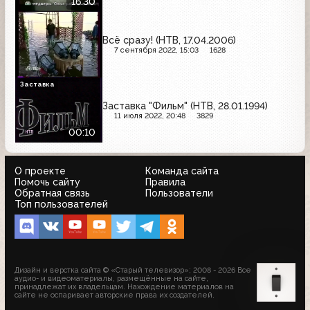
16:30
Всё сразу! (НТВ, 17.04.2006)
7 сентября 2022, 15:03
1628
Заставка
Заставка "Фильм" (НТВ, 28.01.1994)
11 июля 2022, 20:48
3829
00:10
О проекте
Команда сайта
Помочь сайту
Правила
Обратная связь
Пользователи
Топ пользователей
Дизайн и верстка сайта © «Старый телевизор»; 2008 - 2026 Все
аудио- и видеоматериалы, размещённые на сайте,
принадлежат их владельцам. Нахождение материалов на
сайте не оспаривает авторские права их создателей.