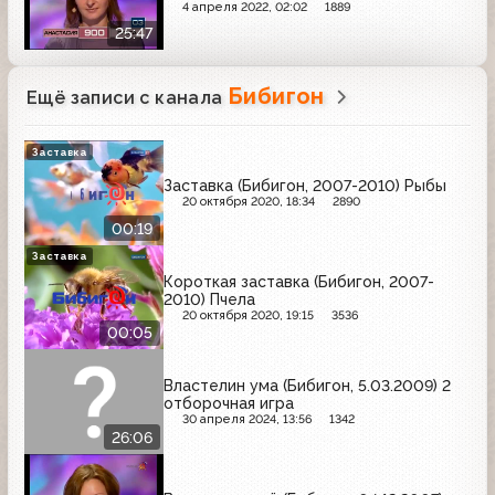
4 апреля 2022, 02:02
1889
25:47
Бибигон
Ещё записи с канала
Заставка
Заставка (Бибигон, 2007-2010) Рыбы
20 октября 2020, 18:34
2890
00:19
Заставка
Короткая заставка (Бибигон, 2007-
2010) Пчела
20 октября 2020, 19:15
3536
00:05
Властелин ума (Бибигон, 5.03.2009) 2
отборочная игра
30 апреля 2024, 13:56
1342
26:06