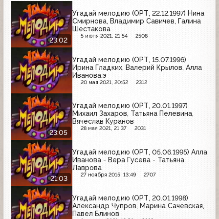
Угадай мелодию (ОРТ, 22.12.1997) Нина
Смирнова, Владимир Савичев, Галина
Шестакова
5 июня 2021, 21:54
2508
23:02
Угадай мелодию (ОРТ, 15.07.1996)
Ирина Гладких, Валерий Крылов, Алла
Иванова.э
20 мая 2021, 20:52
2312
Угадай мелодию (ОРТ, 20.01.1997)
Михаил Захаров, Татьяна Пелевина,
Вячеслав Куранов
28 мая 2021, 21:37
2031
23:05
Угадай мелодию (ОРТ, 05.06.1995) Алла
Иванова - Вера Гусева - Татьяна
Лаврова
27 ноября 2015, 13:49
2707
21:03
Угадай мелодию (ОРТ, 20.01.1998)
Александр Чупров, Марина Сачевская,
Павел Блинов