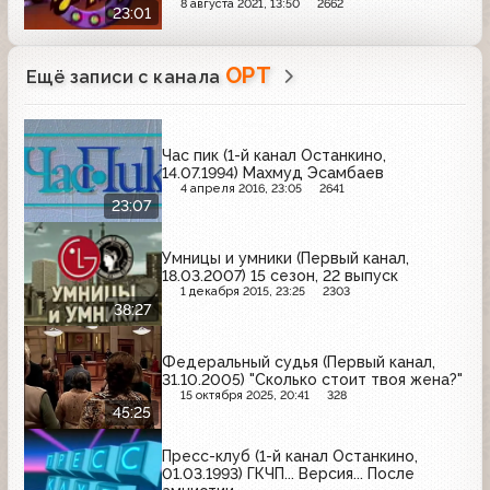
8 августа 2021, 13:50
2662
23:01
ОРТ
Ещё записи с канала
Час пик (1-й канал Останкино,
14.07.1994) Махмуд Эсамбаев
4 апреля 2016, 23:05
2641
23:07
Умницы и умники (Первый канал,
18.03.2007) 15 сезон, 22 выпуск
1 декабря 2015, 23:25
2303
38:27
Федеральный судья (Первый канал,
31.10.2005) "Сколько стоит твоя жена?"
15 октября 2025, 20:41
328
45:25
Пресс-клуб (1-й канал Останкино,
01.03.1993) ГКЧП... Версия... После