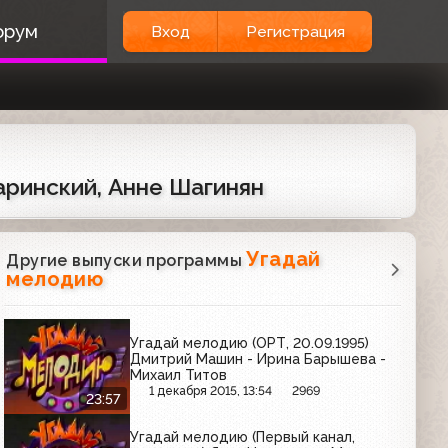
орум
Вход
Регистрация
аринский, Анне Шагинян
Угадай
Другие выпуски программы
мелодию
Угадай мелодию (ОРТ, 20.09.1995)
Дмитрий Машин - Ирина Барышева -
Михаил Титов
1 декабря 2015, 13:54
2969
23:57
Угадай мелодию (Первый канал,