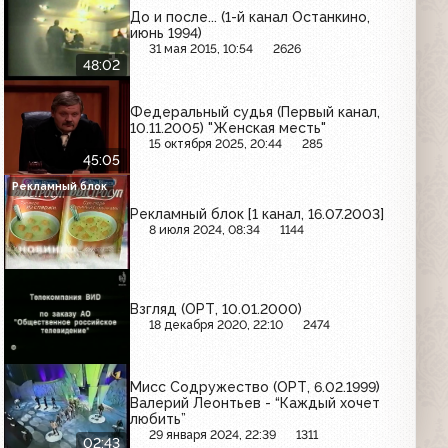
До и после... (1-й канал Останкино,
июнь 1994)
31 мая 2015, 10:54
2626
48:02
Федеральный судья (Первый канал,
10.11.2005) "Женская месть"
15 октября 2025, 20:44
285
45:05
Рекламный блок
Рекламный блок [1 канал, 16.07.2003]
8 июля 2024, 08:34
1144
Взгляд (ОРТ, 10.01.2000)
18 декабря 2020, 22:10
2474
Мисс Содружество (ОРТ, 6.02.1999)
Валерий Леонтьев - “Каждый хочет
любить”
29 января 2024, 22:39
1311
02:43