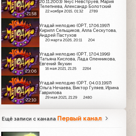
20.11.2003) Янус Невструев, Мария
Телепнева, Александр Болотский
22 ноября 2015, 01:32
2789
21:58
Угадай мелодию (ОРТ, 17.06.1997)
Кирилл Сельщиков, Алла Сескутова,
Андрей Пастухов
20 марта 2026, 20:11
204
Угадай мелодию (ОРТ, 17.04.1996)
Татьяна Кислова, Лада Оленникова,
Евгений Якухин
16 мая 2021, 21:25
2264
23:06
Угадай мелодию (ОРТ, 04.03.1997)
Ольга Нечаева, Виктор Гуляев, Ирина
Гаврилова
29 мая 2021, 21:29
2480
22:10
Первый канал
Ещё записи с канала